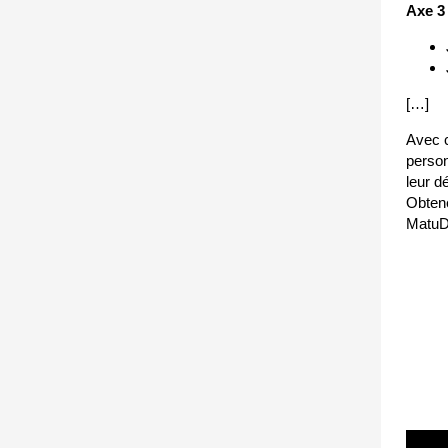
Axe 3 
[…]
Avec 
person
leur d
Obtene
MatuDi