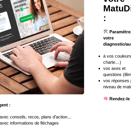
MatuD
:
Paramétre
votre
diagnostic/aud
à vos couleurs
charte…)
vos axes et
questions (illim
vos réponses 
niveau de matu
Rendez-le
gent :
avec conseils, recos, plans d’action…
avec informations de fléchages