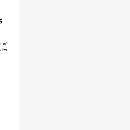
s
turé
 des