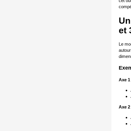
cet ou
compé
Un
et
Le mod
autou
dimen
Exem
Axe 1
Axe 2