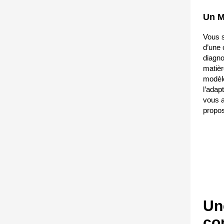
Un M
Vous s
d’une 
diagno
matièr
modèle
l’adap
vous a
propos
Un
co