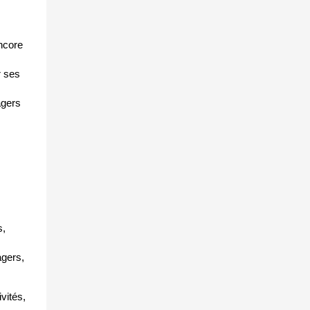
encore
r ses
agers
s,
gers,
vités,