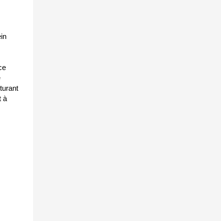
in
ce
e
turant
t à