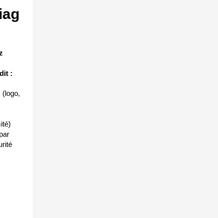
iag
z
it :
 (logo,
ité)
par
rité