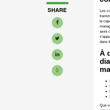
SHARE
Les c
transm
la cap
managé
axes d
s’appu
dans 
À 
di
ma
Que vo