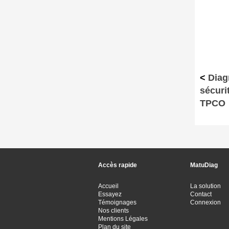
<
Diag
sécuri
TPCO
Accès rapide
MatuDiag
Accueil
La solution
Essayez
Contact
Témoignages
Connexion
Nos clients
Mentions Légales
Plan du site