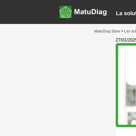
La solu
MatuDiag Store
>
Les ac
27/01/202