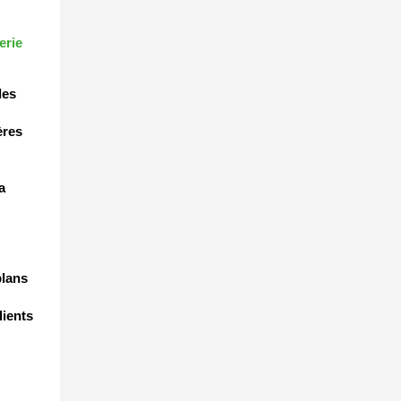
erie
les
ères
a
plans
lients