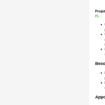
Proje
FL :
Beso
Appo