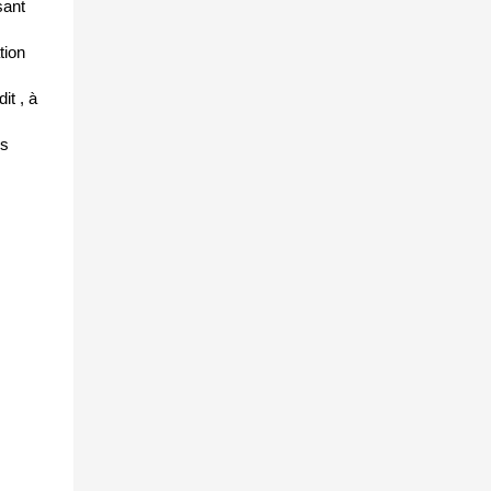
sant
tion
it , à
es